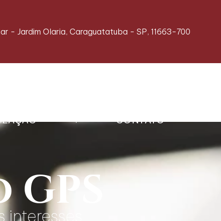
ndar - Jardim Olaria, Caraguatatuba - SP, 11663-700
IZAÇÃO
CONTATO
o GPS
s interesses