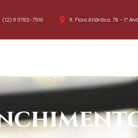
(12) 9 9783-7516
R. Flora Atlântica, 78 - 1º A
AREAS DE ATUAÇÃO
LOCAL
nchiment
seus direitos e proteja os seu