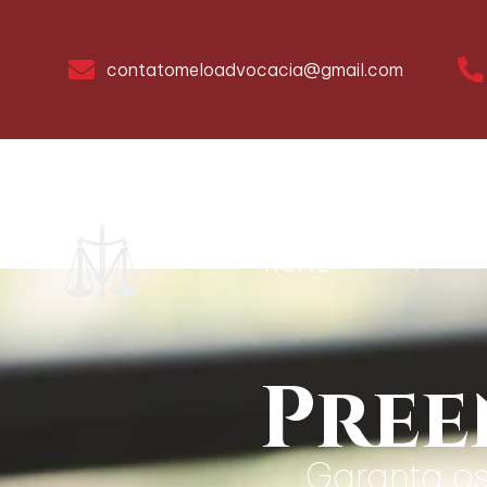
contatomeloadvocacia@gmail.com
HOME
Pree
Garanta os 