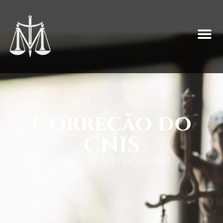
Correção do
CNIS
e fuwbfibfirbnikr ikr birf