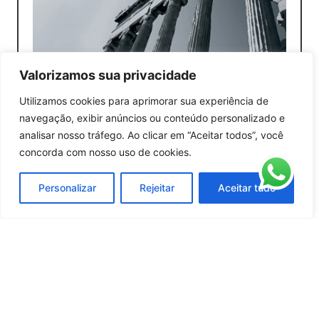
A correção do CNIS é
Valorizamos sua privacidade
fundamental para
Utilizamos cookies para aprimorar sua experiência de
navegação, exibir anúncios ou conteúdo personalizado e
garantir que todos os
analisar nosso tráfego. Ao clicar em “Aceitar todos”, você
concorda com nosso uso de cookies.
vínculos e contribuições
do segurado constem
Personalizar
Rejeitar
Aceitar tudo
corretamente no
cadastro do INSS.
Informações incorretas
podem resultar na